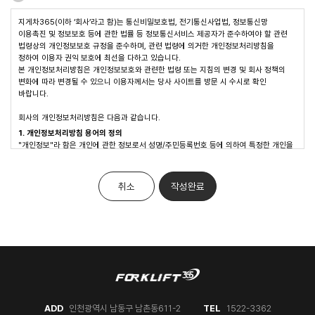
지게차365(이하 ‘회사’라고 함)는 통신비밀보호법, 전기통신사업법, 정보통신망
이용촉진 및 정보보호 등에 관한 법률 등 정보통신서비스 제공자가 준수하여야 할 관련
법령상의 개인정보보호 규정을 준수하며, 관련 법령에 의거한 개인정보처리방침을
정하여 이용자 권익 보호에 최선을 다하고 있습니다.
본 개인정보처리방침은 개인정보보호와 관련한 법령 또는 지침의 변경 및 회사 정책의
변화에 따라 변경될 수 있으니 이용자께서는 당사 사이트를 방문 시 수시로 확인
바랍니다.
회사의 개인정보처리방침은 다음과 같습니다.
1. 개인정보처리방침 용어의 정의
"개인정보"라 함은 개인에 관한 정보로서 성명/주민등록번호 등에 의하여 특정한 개인을
알아볼 수 있는 부호/문자/음성/음향 및 영상 등의 정보(해당 정보만으로는 특정 개인을
알아볼 수 없어도 다른 정보와 쉽게 결합하여 알아볼 수 있는 경우는 그 정보를 포함)를
말합니다.
취소
작성완료
"이용자"라 함은 지게차365의 웹사이트에 접속하여 이 약관에 따라 회사가 제공하는
서비스를 받는 자를 말합니다.
2. 개인정보 수집에 대한 동의
회사는 이용자가 회사의 개인정보처리방침 또는 이용약관의 내용에 대해 "동의함" 버튼
또는 "동의하지 않음" 버튼을 클릭할 수 있는 절차를 마련하였습니다.
이에 이용자가 동의의 의사표시가 있는 경우 개인정보의 수집에 동의한 것으로 봅니다.
3. 수집하는 개인정보의 항목 및 수집방법
수집하는 개인정보의 항목은 원활한 고객상담, 각종 서비스의 제공을 위해 아래와 같은
개인정보를 수집하고 있습니다.
[온라인 문의, 뉴스레터 수집항목]
온라인 문의, 답변, 고객상담 : 이름, 이메일, 휴대전화번호
ADD
인천광역시 남동구 남촌동611-2
TEL
1522-3362