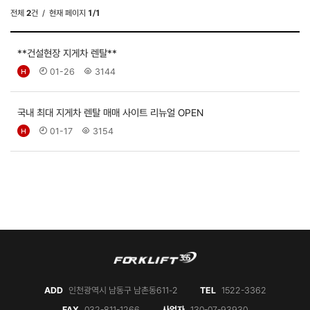
전체
2
건
/ 현재 페이지
1/1
**건설현장 지게차 렌탈**
01-26
3144
국내 최대 지게차 렌탈 매매 사이트 리뉴얼 OPEN
01-17
3154
ADD
인천광역시 남동구 남촌동611-2
TEL
1522-3362
FAX
032-811-1266
사업자
130-07-93930