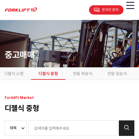
온라인 문의
중고매매
디젤식 소형
디젤식 중형
전동 좌승식
전동 입승식
Forklift Market
디젤식 중형