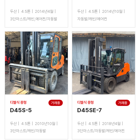
두산
4.5톤
2014년4월
두산
4.5톤
2014년10월
3단마스트/캐빈,에어컨/자동발
자동발/캐빈/에어컨
디젤식 중형
디젤식 중형
거래중
거래중
D45S-5
D45SE-7
두산
4.5톤
2010년10월
두산
4.5톤
2018년4월
3단마스트/캐빈/자동발
3단마스트/자동발/캐빈/에어컨