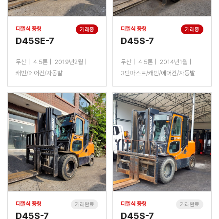
디젤식 중형
디젤식 중형
거래중
거래중
D45SE-7
D45S-7
두산
4.5톤
2019년2월
두산
4.5톤
2014년1월
캐빈/에어컨/자동발
3단마스트/캐빈/에어컨/자동발
디젤식 중형
디젤식 중형
거래완료
거래완료
D45S-7
D45S-7