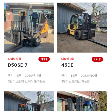
디젤식 중형
디젤식 중형
거래중
거래중
D50SE-7
45DE
두산
5톤
2019년12월
현대
4.5톤
2012년10월
3단마스트/캐빈,에어컨/자동발
3단마스트/캐빈/자동발