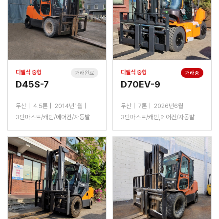
디젤식 중형
디젤식 중형
거래완료
거래중
D45S-7
D70EV-9
두산
4.5톤
2014년1월
두산
7톤
2026년6월
3단마스트/캐빈/에어컨/자동발
3단마스트/캐빈,에어컨/자동발