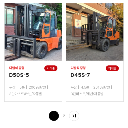
디젤식 중형
디젤식 중형
거래중
거래중
D50S-5
D45S-7
두산
5톤
2009년7월
두산
4.5톤
2016년7월
3단마스트/캐빈/자동발
3단마스트/캐빈/자동발
1
2